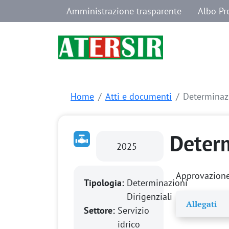
Navigazione secondaria
Salta al contenuto principale
Amministrazione trasparente
Albo Pr
Home
Atti e documenti
Determinaz
Deter
2025
Approvazione 
Tipologia:
Determinazioni
Dirigenziali
Allegati
Settore:
Servizio
idrico