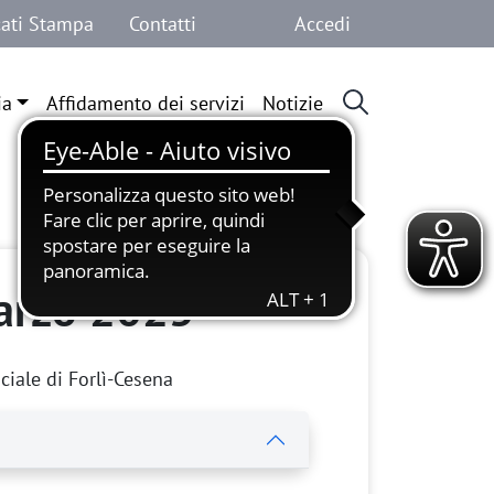
Menu profilo 
ati Stampa
Contatti
Accedi
ia
Affidamento dei servizi
Notizie
marzo 2025
ciale di Forlì-Cesena