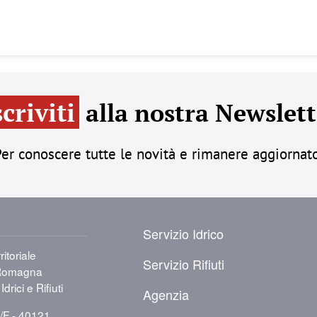
scriviti
alla nostra Newslett
er conoscere tutte le novità e rimanere aggiornat
PIÈ DI PAGINA
Servizio Idrico
itoriale
Servizio Rifiuti
a-Romagna
Idrici e Rifiuti
Agenzia
8/F - 40121