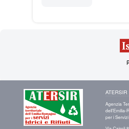
I
P
ATERSIR
Immagine
Agenzia Terr
dell’Emili
per i Servizi 
Via Cairoli 