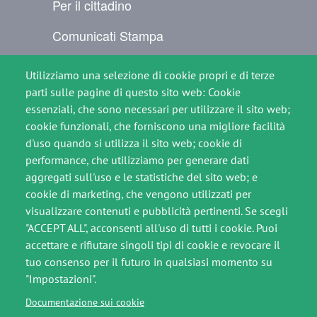
Per il cittadino
Comunicati Stampa
Contatti
Utilizziamo una selezione di cookie propri e di terze
SEGUICI SU
parti sulle pagine di questo sito web: Cookie
essenziali, che sono necessari per utilizzare il sito web;
Immagine
Immagine
cookie funzionali, che forniscono una migliore facilità
d'uso quando si utilizza il sito web; cookie di
performance, che utilizziamo per generare dati
aggregati sull'uso e le statistiche del sito web; e
Footer slim
cookie di marketing, che vengono utilizzati per
Crediti
visualizzare contenuti e pubblicità pertinenti. Se scegli
"ACCEPT ALL", acconsenti all'uso di tutti i cookie. Puoi
Note legali
accettare e rifiutare singoli tipi di cookie e revocare il
tuo consenso per il futuro in qualsiasi momento su
Privacy Policy
"Impostazioni".
Cookie Policy
Documentazione sui cookie