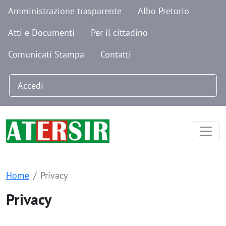
Navigazione secondaria
Salta al contenuto principale
Amministrazione trasparente
Albo Pretorio
Atti e Documenti
Per il cittadino
Comunicati Stampa
Contatti
Menu profilo utente
Accedi
Home
Privacy
Privacy