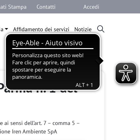
Menu profilo 
ati Stampa
Contatti
Accedi
ia
Affidamento dei servizi
Notizie
 Parma n. 1 del
e ai sensi dell’art. 7 – comma 5 –
stione Iren Ambiente SpA