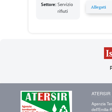
Settore:
Servizio
Allegati
rifiuti
I
P
ATERSIR
Immagine
Agenzia Terr
dell’Emili