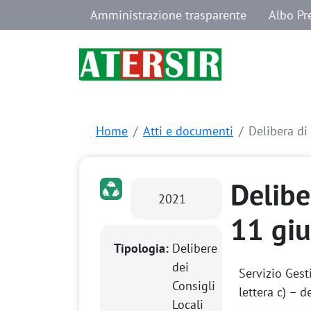
Navigazione secondaria
Salta al contenuto principale
Amministrazione trasparente
Albo Pr
Home
Atti e documenti
Delibera di
Delibe
2021
11 gi
Tipologia:
Delibere
dei
Servizio Gest
Consigli
lettera c) – 
Locali