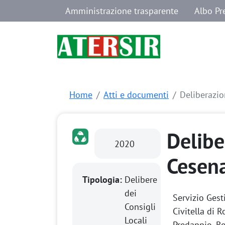
Navigazione secondaria
Salta al contenuto principale
Amministrazione trasparente
Albo Pr
Home
Atti e documenti
Deliberazio
Delibe
2020
Cesena
Tipologia:
Delibere
dei
Servizio Gest
Consigli
Civitella di 
Locali
Predappio, Ro