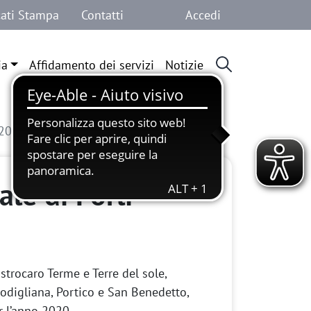
Menu profilo 
ati Stampa
Contatti
Accedi
ia
Affidamento dei servizi
Notizie
020
le di Forlì
astrocaro Terme e Terre del sole,
Modigliana, Portico e San Benedetto,
er l’anno 2020