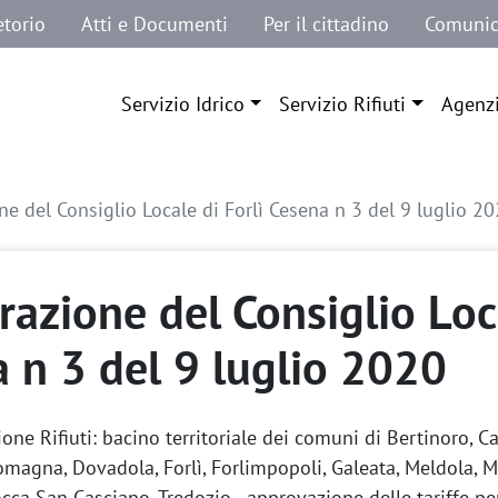
etorio
Atti e Documenti
Per il cittadino
Comunic
Navigazione principale
Servizio Idrico
Servizio Rifiuti
Agenz
ne del Consiglio Locale di Forlì Cesena n 3 del 9 luglio 2
razione del Consiglio Loca
 n 3 del 9 luglio 2020
ione Rifiuti: bacino territoriale dei comuni di Bertinoro, C
Romagna, Dovadola, Forlì, Forlimpopoli, Galeata, Meldola, 
cca San Casciano, Tredozio - approvazione delle tariffe p