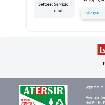
Settore:
Servizio
rifiuti
Allegati
I
P
ATERSIR
Immagine
Agenzia Terr
dell’Emili