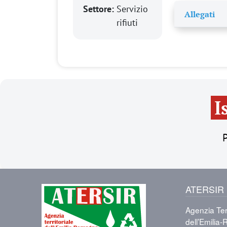
Settore:
Servizio
Allegati
rifiuti
I
P
ATERSIR
Immagine
Agenzia Terr
dell’Emili