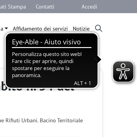
Menu profilo 
ati Stampa
Contatti
Accedi
ia
Affidamento dei servizi
Notizie
bito n. 54 del
 Rifiuti Urbani. Bacino Territoriale