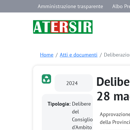
Navigazione secondaria
Salta al contenuto principale
Amministrazione trasparente
Albo Pr
Home
Atti e documenti
Deliberazio
Delibe
2024
28 ma
Tipologia:
Delibere
del
Approvazione 
Consiglio
della Provinc
d'Ambito