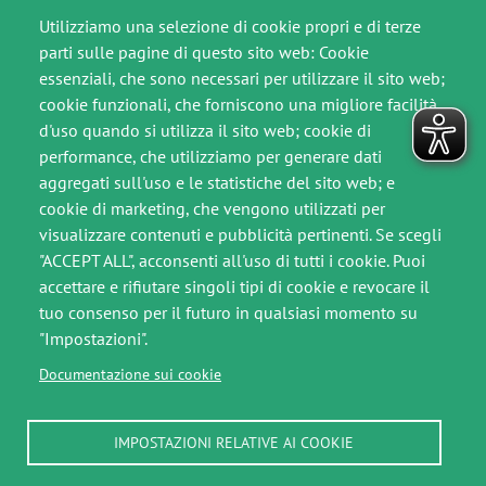
Utilizziamo una selezione di cookie propri e di terze
Per il cittadino
parti sulle pagine di questo sito web: Cookie
Comunicati Stampa
essenziali, che sono necessari per utilizzare il sito web;
cookie funzionali, che forniscono una migliore facilità
Contatti
d'uso quando si utilizza il sito web; cookie di
performance, che utilizziamo per generare dati
SEGUICI SU
aggregati sull'uso e le statistiche del sito web; e
Immagine
Immagine
cookie di marketing, che vengono utilizzati per
visualizzare contenuti e pubblicità pertinenti. Se scegli
"ACCEPT ALL", acconsenti all'uso di tutti i cookie. Puoi
accettare e rifiutare singoli tipi di cookie e revocare il
Footer slim
tuo consenso per il futuro in qualsiasi momento su
"Impostazioni".
Crediti
Documentazione sui cookie
Note legali
IMPOSTAZIONI RELATIVE AI COOKIE
Privacy Policy