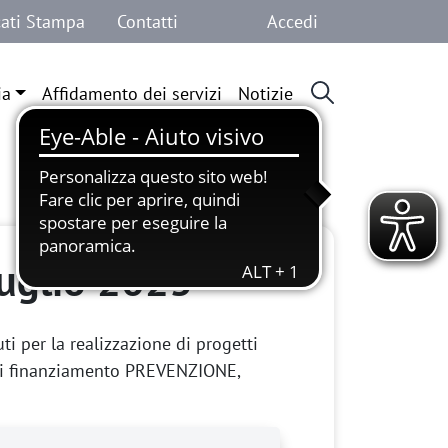
Menu profilo 
ati Stampa
Contatti
Accedi
ia
Affidamento dei servizi
Notizie
luglio 2023
i per la realizzazione di progetti
a di finanziamento PREVENZIONE,