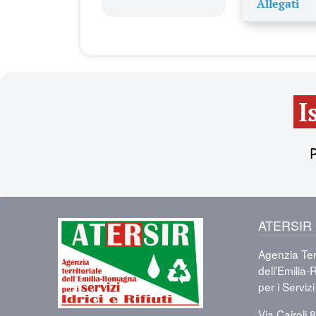
Allegati
I
P
ATERSIR
Immagine
Agenzia Terr
dell’Emili
per i Servizi 
Via Cairoli 