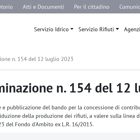
etorio
Atti e Documenti
Per il cittadino
Comunic
Navigazione principale
Servizio Idrico
Servizio Rifiuti
Agenz
one n. 154 del 12 luglio 2023
inazione n. 154 del 12 
e pubblicazione del bando per la concessione di contribut
iduzione della produzione dei rifiuti, a valere sulla line
23 del Fondo d'Ambito ex L.R. 16/2015.