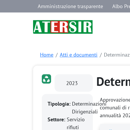
Navigazione secondaria
Salta al contenuto principale
Amministrazione trasparente
Albo Pr
Home
Atti e documenti
Determinazi
Determ
2023
Approvazione 
Tipologia:
Determinazioni
comunali di r
Dirigenziali
annualità 20
Settore:
Servizio
rifiuti