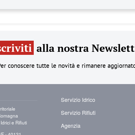
scriviti
alla nostra Newslett
er conoscere tutte le novità e rimanere aggiornat
PIÈ DI PAGINA
Servizio Idrico
itoriale
Servizio Rifiuti
a-Romagna
Idrici e Rifiuti
Agenzia
8/F - 40121