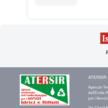
I
P
ATERSIR
Immagine
Agenzia Terr
dell’Emili
per i Servizi 
Via Cairoli 