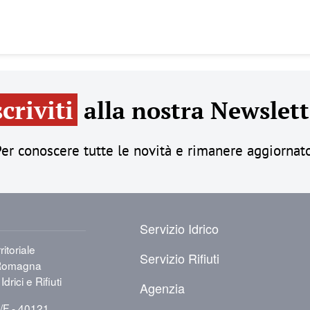
scriviti
alla nostra Newslett
er conoscere tutte le novità e rimanere aggiornat
PIÈ DI PAGINA
Servizio Idrico
itoriale
Servizio Rifiuti
a-Romagna
Idrici e Rifiuti
Agenzia
8/F - 40121