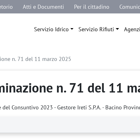
etorio
Atti e Documenti
Per il cittadino
Comunic
Navigazione principale
Servizio Idrico
Servizio Rifiuti
Agenz
ione n. 71 del 11 marzo 2025
minazione n. 71 del 11 
del Consuntivo 2023 - Gestore Ireti S.P.A. - Bacino Provin