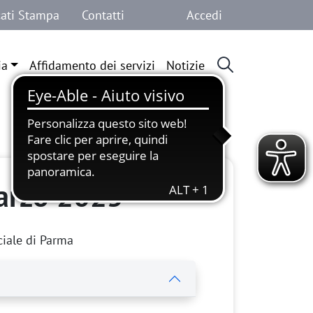
Menu profilo 
ati Stampa
Contatti
Accedi
ia
Affidamento dei servizi
Notizie
marzo 2025
ciale di Parma