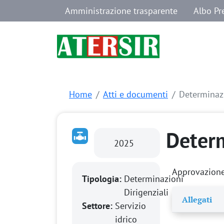
Navigazione secondaria
Salta al contenuto principale
Amministrazione trasparente
Albo Pr
Home
Atti e documenti
Determinaz
Deter
2025
Approvazione 
Tipologia:
Determinazioni
Dirigenziali
Allegati
Settore:
Servizio
idrico