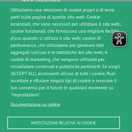
Utilizziamo una selezione di cookie propri e di terze
Per il cittadino
parti sulle pagine di questo sito web: Cookie
Comunicati Stampa
essenziali, che sono necessari per utilizzare il sito web;
cookie funzionali, che forniscono una migliore facilità
Contatti
d'uso quando si utilizza il sito web; cookie di
performance, che utilizziamo per generare dati
SEGUICI SU
aggregati sull'uso e le statistiche del sito web; e
Immagine
Immagine
cookie di marketing, che vengono utilizzati per
visualizzare contenuti e pubblicità pertinenti. Se scegli
"ACCEPT ALL", acconsenti all'uso di tutti i cookie. Puoi
accettare e rifiutare singoli tipi di cookie e revocare il
Footer slim
tuo consenso per il futuro in qualsiasi momento su
"Impostazioni".
Crediti
Documentazione sui cookie
Note legali
IMPOSTAZIONI RELATIVE AI COOKIE
Privacy Policy