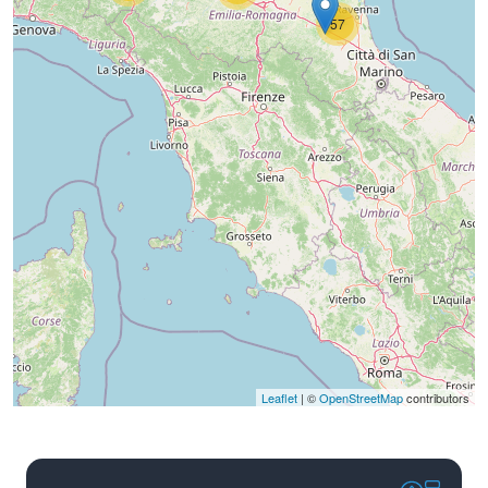
57
Leaflet
| ©
OpenStreetMap
contributors