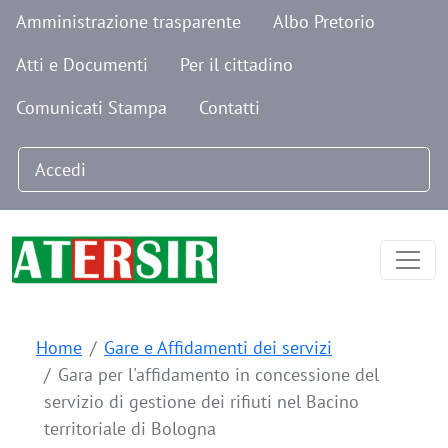
Navigazione secondaria
Salta al contenuto principale
Amministrazione trasparente
Albo Pretorio
Atti e Documenti
Per il cittadino
Comunicati Stampa
Contatti
Menu profilo utente
Accedi
Home
Gare e Affidamenti dei servizi
Gara per l'affidamento in concessione del
servizio di gestione dei rifiuti nel Bacino
territoriale di Bologna